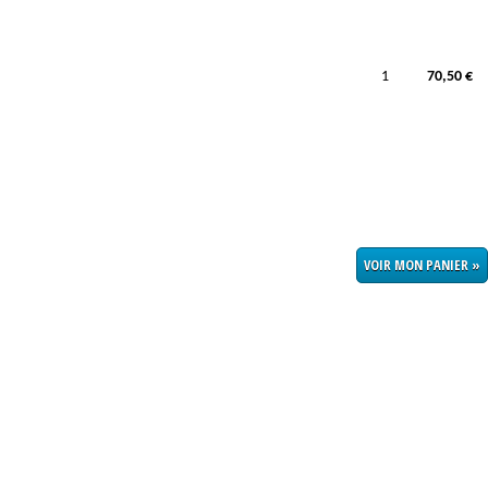
1
70,50 €
VOIR MON PANIER »