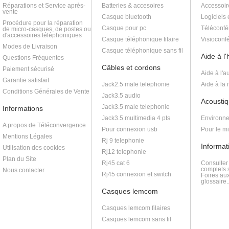
Réparations et Service après-
Batteries & accesoires
Accessoir
vente
Casque bluetooth
Logiciels 
Procédure pour la réparation
Casque pour pc
Téléconfé
de micro-casques, de postes ou
d'accessoires téléphoniques
Casque téléphonique filaire
Visioconf
Modes de Livraison
Casque téléphonique sans fil
Aide à l
Questions Fréquentes
Câbles et cordons
Paiement sécurisé
Aide à l'a
Garantie satisfait
Jack2.5 male telephonie
Aide à la
Conditions Générales de Vente
Jack3.5 audio
Acoustiq
Jack3.5 male telephonie
Informations
Jack3.5 multimedia 4 pts
Environne
A propos de Téléconvergence
Pour connexion usb
Pour le m
Mentions Légales
Rj 9 telephonie
Informat
Utilisation des cookies
Rj12 telephonie
Plan du Site
Rj45 cat 6
Consulter
complets s
Nous contacter
Rj45 connexion et switch
Foires au
glossaire..
Casques lemcom
Casques lemcom filaires
Casques lemcom sans fil