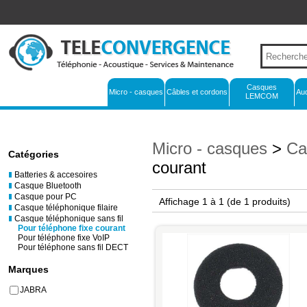
Casques
Micro - casques
Câbles et cordons
Au
LEMCOM
Micro - casques
>
Ca
Catégories
courant
Batteries & accesoires
Casque Bluetooth
Casque pour PC
Affichage 1 à 1
(de 1 produits)
Casque téléphonique filaire
Casque téléphonique sans fil
Pour téléphone fixe courant
Pour téléphone fixe VoIP
Pour téléphone sans fil DECT
Marques
JABRA