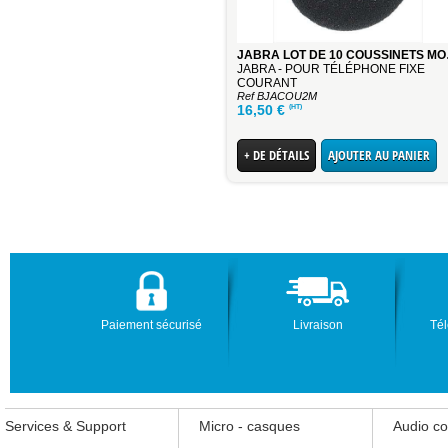
JABRA LOT 
JABRA - POUR TÉLÉPHONE FIXE
COURANT
Ref BJACOU2M
(HT)
16,50
€
+ DE DÉTAILS
AJOUTER AU PANIER
Paiement sécurisé
Livraison
Tél
Services & Support
Micro - casques
Audio c