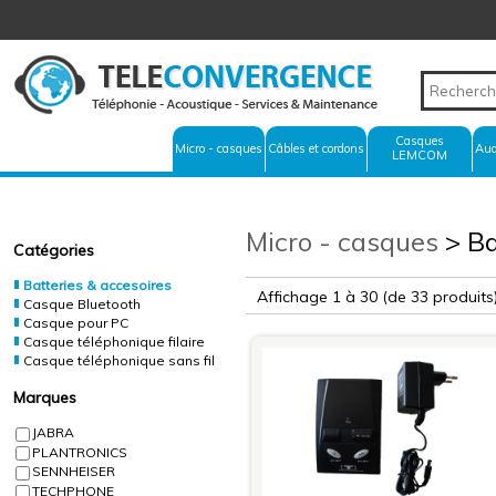
Casques
Micro - casques
Câbles et cordons
Aud
LEMCOM
Micro - casques
> Ba
Catégories
Batteries & accesoires
Affichage 1 à 30
(de 33 produits
Casque Bluetooth
Casque pour PC
Casque téléphonique filaire
Casque téléphonique sans fil
Marques
JABRA
PLANTRONICS
SENNHEISER
TECHPHONE