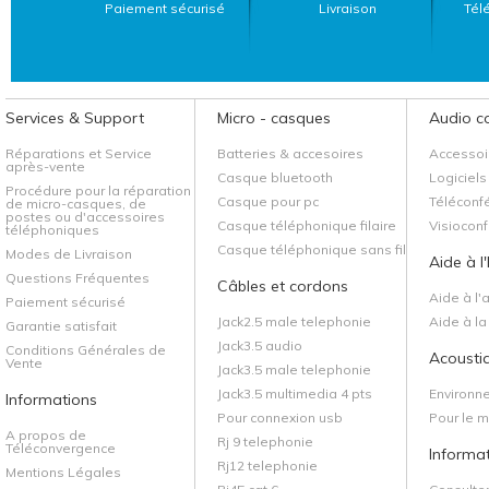
Paiement sécurisé
Livraison
Tél
Services & Support
Micro - casques
Audio c
Réparations et Service
Batteries & accesoires
Accessoi
après-vente
Casque bluetooth
Logiciels
Procédure pour la réparation
Casque pour pc
Téléconf
de micro-casques, de
postes ou d'accessoires
Casque téléphonique filaire
Visiocon
téléphoniques
Casque téléphonique sans fil
Modes de Livraison
Aide à l
Questions Fréquentes
Câbles et cordons
Aide à l'
Paiement sécurisé
Jack2.5 male telephonie
Aide à l
Garantie satisfait
Jack3.5 audio
Conditions Générales de
Acoustiq
Vente
Jack3.5 male telephonie
Jack3.5 multimedia 4 pts
Environn
Informations
Pour connexion usb
Pour le 
A propos de
Rj 9 telephonie
Téléconvergence
Informa
Rj12 telephonie
Mentions Légales