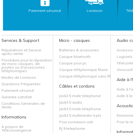
Paiement sécurisé
Livraison
Tél
Services & Support
Micro - casques
Audio c
Réparations et Service
Batteries & accesoires
Accessoi
après-vente
Casque bluetooth
Logiciels
Procédure pour la réparation
Casque pour pc
Téléconf
de micro-casques, de
postes ou d'accessoires
Casque téléphonique filaire
Visiocon
téléphoniques
Casque téléphonique sans fil
Modes de Livraison
Aide à l
Questions Fréquentes
Câbles et cordons
Aide à l'
Paiement sécurisé
Jack2.5 male telephonie
Aide à l
Garantie satisfait
Jack3.5 audio
Conditions Générales de
Acoustiq
Vente
Jack3.5 male telephonie
Jack3.5 multimedia 4 pts
Environn
Informations
Pour connexion usb
Pour le 
A propos de
Rj 9 telephonie
Téléconvergence
Informa