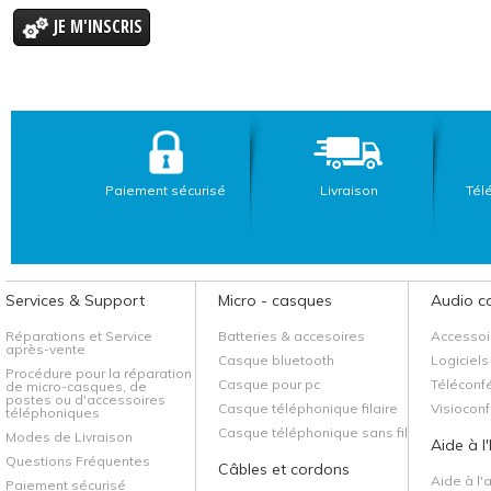
JE M'INSCRIS
Paiement sécurisé
Livraison
Tél
Services & Support
Micro - casques
Audio c
Réparations et Service
Batteries & accesoires
Accessoi
après-vente
Casque bluetooth
Logiciels
Procédure pour la réparation
Casque pour pc
Téléconf
de micro-casques, de
postes ou d'accessoires
Casque téléphonique filaire
Visiocon
téléphoniques
Casque téléphonique sans fil
Modes de Livraison
Aide à l
Questions Fréquentes
Câbles et cordons
Aide à l'
Paiement sécurisé