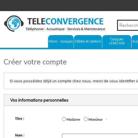
Casques
Micro - casques
Câbles et cordons
Aud
LEMCOM
Créer votre compte
Si vous possédez déjà un compte chez nous, merci de vous identifier s
Vos informations personnelles
Titre :
Madame
Monsieur
*
Nom :