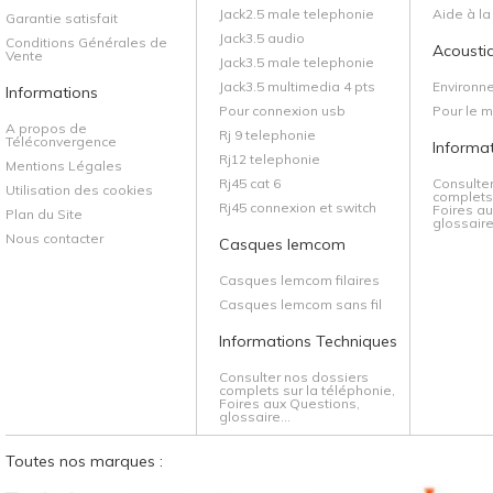
Jack2.5 male telephonie
Aide à l
Garantie satisfait
Jack3.5 audio
Conditions Générales de
Acoustiq
Vente
Jack3.5 male telephonie
Jack3.5 multimedia 4 pts
Environn
Informations
Pour connexion usb
Pour le 
A propos de
Rj 9 telephonie
Téléconvergence
Informa
Rj12 telephonie
Mentions Légales
Rj45 cat 6
Consulte
Utilisation des cookies
complets 
Rj45 connexion et switch
Foires au
Plan du Site
glossaire.
Nous contacter
Casques lemcom
Casques lemcom filaires
Casques lemcom sans fil
Informations Techniques
Consulter nos dossiers
complets sur la téléphonie,
Foires aux Questions,
glossaire...
Toutes nos marques :