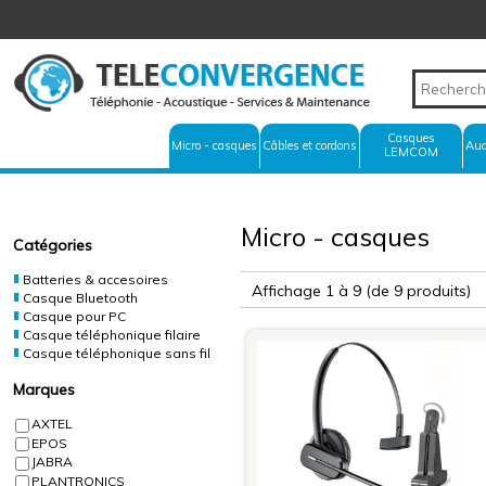
Casques
Micro - casques
Câbles et cordons
Aud
LEMCOM
Micro - casques
Catégories
Batteries & accesoires
Affichage 1 à 9
(de 9 produits)
Casque Bluetooth
Casque pour PC
Casque téléphonique filaire
Casque téléphonique sans fil
Marques
AXTEL
EPOS
JABRA
PLANTRONICS