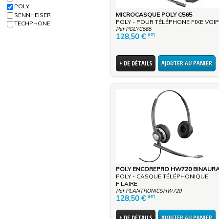
POLY
MICROCASQUE POLY C565
SENNHEISER
POLY - POUR TÉLÉPHONE FIXE VOIP
TECHPHONE
Ref POLYC565
128,50
€
(HT)
+ DE DÉTAILS
AJOUTER AU PANIER
POLY ENCOREPRO HW720 BINAUR
POLY - CASQUE TÉLÉPHONIQUE
FILAIRE
Ref PLANTRONICSHW720
128,50
€
(HT)
+ DE DÉTAILS
AJOUTER AU PANIER