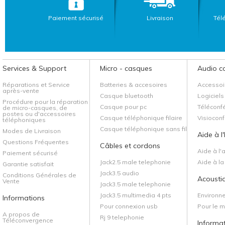
Paiement sécurisé
Livraison
Tél
Services & Support
Micro - casques
Audio c
Réparations et Service
Batteries & accesoires
Accessoi
après-vente
Casque bluetooth
Logiciels
Procédure pour la réparation
Casque pour pc
Téléconf
de micro-casques, de
postes ou d'accessoires
Casque téléphonique filaire
Visiocon
téléphoniques
Casque téléphonique sans fil
Modes de Livraison
Aide à l
Questions Fréquentes
Câbles et cordons
Aide à l'
Paiement sécurisé
Jack2.5 male telephonie
Aide à l
Garantie satisfait
Jack3.5 audio
Conditions Générales de
Acoustiq
Vente
Jack3.5 male telephonie
Jack3.5 multimedia 4 pts
Environn
Informations
Pour connexion usb
Pour le 
A propos de
Rj 9 telephonie
Téléconvergence
Informa