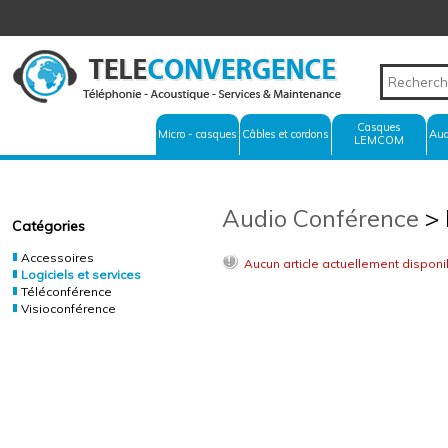
Casques
Micro - casques
Câbles et cordons
Aud
LEMCOM
Audio Conférence
> 
Catégories
Accessoires
Aucun article actuellement disponi
Logiciels et services
Téléconférence
Visioconférence