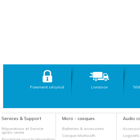
Paiement sécurisé
Livraison
Tél
Services & Support
Micro - casques
Audio c
Réparations et Service
Batteries & accesoires
Accessoi
après-vente
Casque bluetooth
Logiciels
Procédure pour la réparation