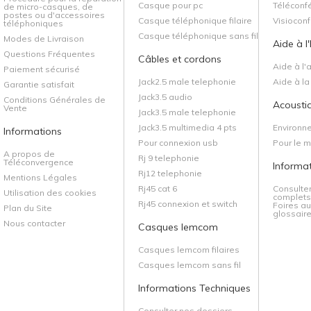
Casque pour pc
Téléconf
de micro-casques, de
postes ou d'accessoires
Casque téléphonique filaire
Visiocon
téléphoniques
Casque téléphonique sans fil
Modes de Livraison
Aide à l
Questions Fréquentes
Câbles et cordons
Aide à l'
Paiement sécurisé
Jack2.5 male telephonie
Aide à l
Garantie satisfait
Jack3.5 audio
Conditions Générales de
Acoustiq
Vente
Jack3.5 male telephonie
Jack3.5 multimedia 4 pts
Environn
Informations
Pour connexion usb
Pour le 
A propos de
Rj 9 telephonie
Téléconvergence
Informa
Rj12 telephonie
Mentions Légales
Rj45 cat 6
Consulte
Utilisation des cookies
complets 
Rj45 connexion et switch
Foires au
Plan du Site
glossaire.
Nous contacter
Casques lemcom
Casques lemcom filaires
Casques lemcom sans fil
Informations Techniques
Consulter nos dossiers