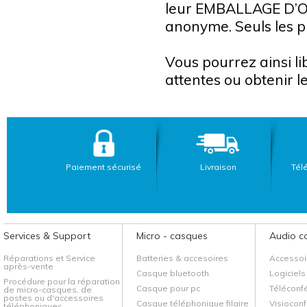
leur EMBALLAGE D’OR
anonyme. Seuls les p
Vous pourrez ainsi l
attentes ou obtenir l
Paiement sécurisé
Livraison
Tél
Services & Support
Micro - casques
Audio c
Réparations et Service
Batteries & accesoires
Accessoi
après-vente
Casque bluetooth
Logiciels
Procédure pour la réparation
Casque pour pc
Téléconf
de micro-casques, de
postes ou d'accessoires
Casque téléphonique filaire
Visiocon
téléphoniques