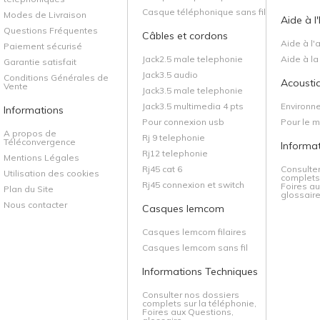
Casque téléphonique sans fil
Modes de Livraison
Aide à l
Questions Fréquentes
Câbles et cordons
Aide à l'
Paiement sécurisé
Jack2.5 male telephonie
Aide à l
Garantie satisfait
Jack3.5 audio
Conditions Générales de
Acoustiq
Vente
Jack3.5 male telephonie
Jack3.5 multimedia 4 pts
Environn
Informations
Pour connexion usb
Pour le 
A propos de
Rj 9 telephonie
Téléconvergence
Informa
Rj12 telephonie
Mentions Légales
Rj45 cat 6
Consulte
Utilisation des cookies
complets 
Rj45 connexion et switch
Foires au
Plan du Site
glossaire.
Nous contacter
Casques lemcom
Casques lemcom filaires
Casques lemcom sans fil
Informations Techniques
Consulter nos dossiers
complets sur la téléphonie,
Foires aux Questions,