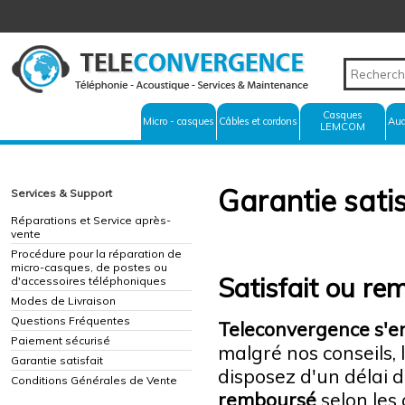
Casques
Micro - casques
Câbles et cordons
Aud
LEMCOM
Garantie satis
Services & Support
Réparations et Service après-
vente
Procédure pour la réparation de
micro-casques, de postes ou
Satisfait ou re
d'accessoires téléphoniques
Modes de Livraison
Questions Fréquentes
Teleconvergence s'en
Paiement sécurisé
malgré nos conseils, 
Garantie satisfait
disposez d'un délai 
Conditions Générales de Vente
remboursé
selon les 