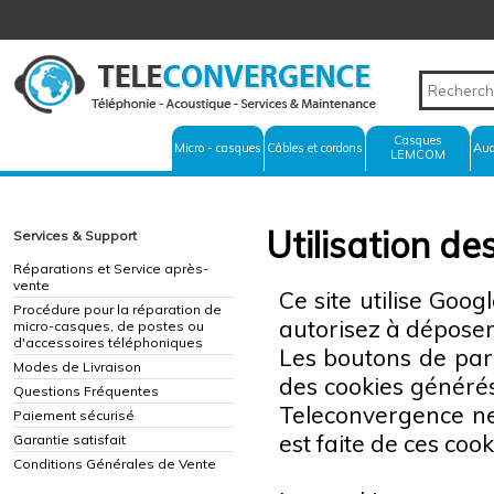
Casques
Micro - casques
Câbles et cordons
Aud
LEMCOM
Utilisation de
Services & Support
Réparations et Service après-
vente
Ce site utilise Goo
Procédure pour la réparation de
autorisez à déposer
micro-casques, de postes ou
d'accessoires téléphoniques
Les boutons de part
Modes de Livraison
des cookies généré
Questions Fréquentes
Teleconvergence ne 
Paiement sécurisé
est faite de ces cook
Garantie satisfait
Conditions Générales de Vente