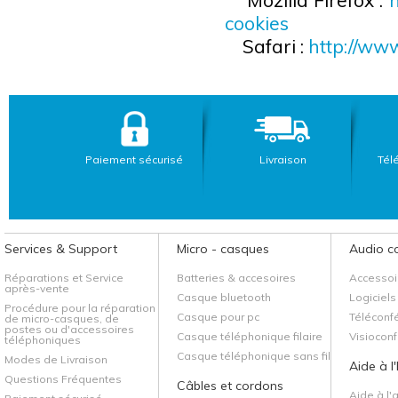
Mozilla Firefox :
h
cookies
Safari :
http://www
Paiement sécurisé
Livraison
Tél
Services & Support
Micro - casques
Audio c
Réparations et Service
Batteries & accesoires
Accessoi
après-vente
Casque bluetooth
Logiciels
Procédure pour la réparation
Casque pour pc
Téléconf
de micro-casques, de
postes ou d'accessoires
Casque téléphonique filaire
Visiocon
téléphoniques
Casque téléphonique sans fil
Modes de Livraison
Aide à l
Questions Fréquentes
Câbles et cordons
Aide à l'