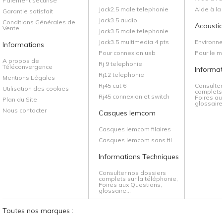
Paiement sécurisé
Jack2.5 male telephonie
Aide à l
Garantie satisfait
Jack3.5 audio
Conditions Générales de
Acoustiq
Vente
Jack3.5 male telephonie
Jack3.5 multimedia 4 pts
Environn
Informations
Pour connexion usb
Pour le 
A propos de
Rj 9 telephonie
Téléconvergence
Informa
Rj12 telephonie
Mentions Légales
Rj45 cat 6
Consulte
Utilisation des cookies
complets 
Rj45 connexion et switch
Foires au
Plan du Site
glossaire.
Nous contacter
Casques lemcom
Casques lemcom filaires
Casques lemcom sans fil
Informations Techniques
Consulter nos dossiers
complets sur la téléphonie,
Foires aux Questions,
glossaire...
Toutes nos marques :