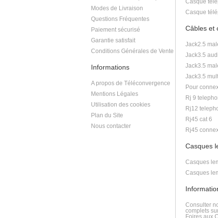
Casque télé
Modes de Livraison
Casque télé
Questions Fréquentes
Câbles et
Paiement sécurisé
Garantie satisfait
Jack2.5 mal
Conditions Générales de Vente
Jack3.5 aud
Jack3.5 mal
Informations
Jack3.5 mult
A propos de Téléconvergence
Pour connex
Mentions Légales
Rj 9 telepho
Utilisation des cookies
Rj12 teleph
Plan du Site
Rj45 cat 6
Nous contacter
Rj45 connex
Casques 
Casques lem
Casques lem
Informati
Consulter n
complets sur
Foires aux 