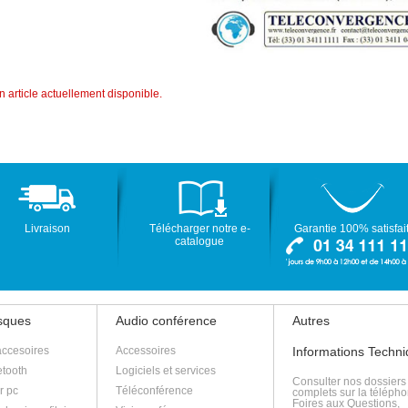
 article actuellement disponible.
Livraison
Télécharger notre e-
Garantie 100% satisfai
catalogue
asques
Audio conférence
Autres
accesoires
Accessoires
Informations Techn
tooth
Logiciels et services
Consulter nos dossiers
r pc
Téléconférence
complets sur la télépho
Foires aux Questions,