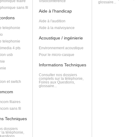
phonique filaire
Visioconférence
glossaire...
phonique sans fil
Aide à l'handicap
 cordons
Aide à l'audition
e telephonie
Aide à la malvoyance
io
Acoustique / ingénierie
e telephonie
imedia 4 pts
Environnement acoustique
ion usb
Pour le micro-casque
nie
Informations Techniques
onie
Consulter nos dossiers
complets sur la téléphonie,
ion et switch
Foires aux Questions,
glossaire...
lemcom
com filaires
com sans fil
ons Techniques
os dossiers
 la téléphonie,
Questions,