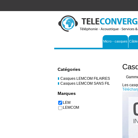
Micro - casques
Câble
Cas
Catégories
Gamme 
Casques LEMCOM FILAIRES
Casques LEMCOM SANS FIL
Les casq
Télécharg
Marques
LEM
LEMCOM