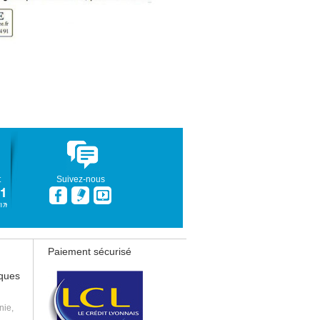
t
Suivez-nous
Paiement sécurisé
iques
nie,