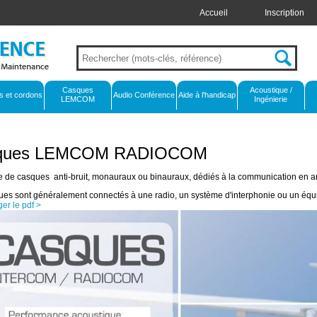
Accueil
Inscription
Casques
Acoustique /
s et cordons
Audio Conférence
Aide à l'handicap
LEMCOM
Ingénierie
ques LEMCOM RADIOCOM
de casques anti-bruit, monauraux ou binauraux, dédiés à la communication en a
ues sont généralement connectés à une radio, un système d'interphonie ou un équ
er le pdf >