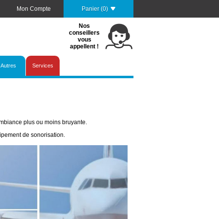
Mon Compte
Panier (0)
Nos
conseillers
vous
appellent !
Autres
Services
mbiance plus ou moins bruyante.
ipement de sonorisation.