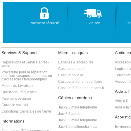
Paiement sécurisé
Livraison
Tél
Services & Support
Micro - casques
Audio c
Réparations et Service après-
Batteries & accesoires
Accessoir
vente
Casque bluetooth
Logiciels 
Procédure pour la réparation
Casque pour pc
Téléconfé
de micro-casques, de postes ou
d'accessoires téléphoniques
Casque téléphonique filaire
Visioconf
Modes de Livraison
Casque téléphonique sans fil
Aide à l
Questions Fréquentes
Câbles et cordons
Paiement sécurisé
Aide à l'a
Garantie satisfait
Jack2.5 male telephonie
Aide à la
Conditions Générales de Vente
Jack3.5 audio
Acoustiq
Jack3.5 male telephonie
Informations
Jack3.5 multimedia 4 pts
Environne
A propos de Téléconvergence