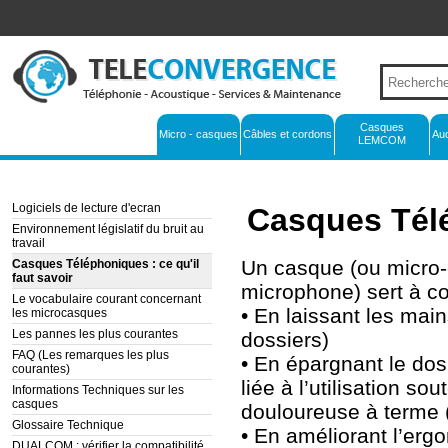
Casques
Micro - casques
Câbles et cordons
Au
LEMCOM
Logiciels de lecture d'ecran
Casques Télé
Environnement législatif du bruit au
travail
Un casque (ou micro-
Casques Téléphoniques : ce qu'il
faut savoir
microphone) sert à c
Le vocabulaire courant concernant
• En laissant les main
les microcasques
Les pannes les plus courantes
dossiers)
FAQ (Les remarques les plus
• En épargnant le dos
courantes)
liée à l’utilisation 
Informations Techniques sur les
casques
douloureuse à terme 
Glossaire Technique
• En améliorant l’ergo
DUALCOM : vérifier la compatibilité