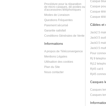
Casque blue
Procédure pour la réparation
Casque pou
de micro-casques, de postes ou
d'accessoires téléphoniques
Casque télé
Modes de Livraison
Casque télé
Questions Fréquentes
Câbles et
Paiement sécurisé
Garantie satisfait
Jack2.5 mal
Conditions Générales de Vente
Jack3.5 aud
Jack3.5 mal
Informations
Jack3.5 mult
A propos de Téléconvergence
Pour connex
Mentions Légales
Rj 9 telepho
Utilisation des cookies
Rj12 teleph
Plan du Site
Rj45 cat 6
Nous contacter
Rj45 connex
Casques 
Casques lem
Casques lem
Informati