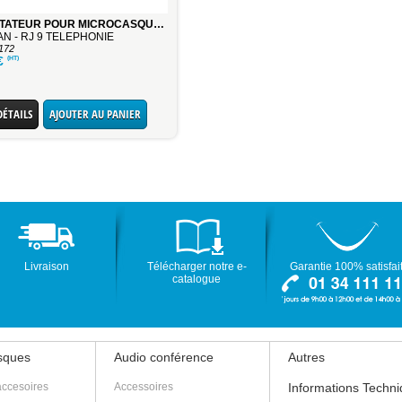
ADAPTATEUR POUR MICROCASQUE RJ-9 / 2 JACK 3.5
N - RJ 9 TELEPHONIE
172
(HT)
€
DÉTAILS
AJOUTER AU PANIER
Livraison
Télécharger notre e-
Garantie 100% satisfai
catalogue
asques
Audio conférence
Autres
accesoires
Accessoires
Informations Techn