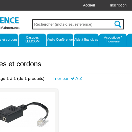
Accueil
Inscription
Casques
Acoustique /
s et cordons
Audio Conférence
Aide à l'handicap
LEMCOM
Ingénierie
es et cordons
age 1 à 1
(de 1 produits)
Trier par
A-Z