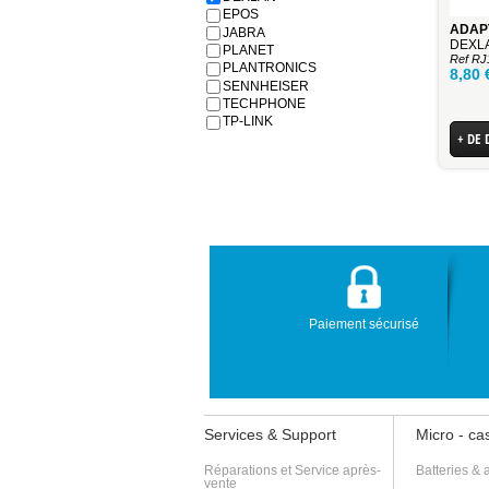
EPOS
JABRA
DEXLA
PLANET
Ref RJ
PLANTRONICS
8,80
SENNHEISER
TECHPHONE
TP-LINK
+ DE 
Paiement sécurisé
Services & Support
Micro - c
Réparations et Service après-
Batteries & 
vente