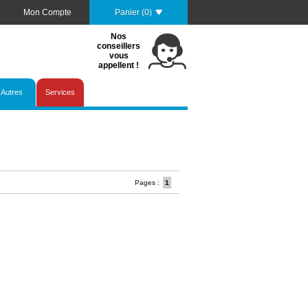
Mon Compte
Panier (0)
Nos
conseillers
vous
appellent !
Autres
Services
Pages :
1