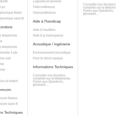
tooth
Logiciels et services
Consulter nos dossiers
r pc
Téléconférence
complets sur la télépho
Foires aux Questions,
phonique filaire
Visioconférence
glossaire...
phonique sans fil
Aide à l'handicap
 cordons
Aide à l'audition
e telephonie
Aide à la malvoyance
io
Acoustique / ingénierie
e telephonie
imedia 4 pts
Environnement acoustique
ion usb
Pour le micro-casque
nie
Informations Techniques
onie
Consulter nos dossiers
complets sur la téléphonie,
ion et switch
Foires aux Questions,
glossaire...
lemcom
com filaires
com sans fil
ons Techniques