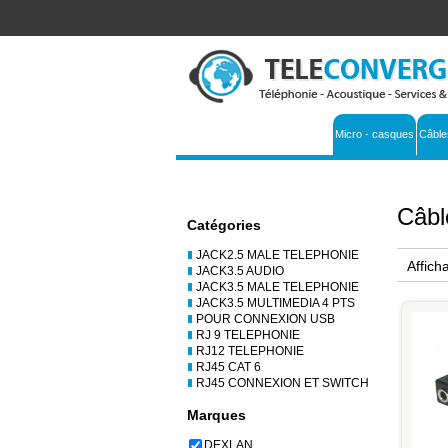
Micro - casques
Câble
Câbl
Catégories
JACK2.5 MALE TELEPHONIE
Affich
JACK3.5 AUDIO
JACK3.5 MALE TELEPHONIE
JACK3.5 MULTIMEDIA 4 PTS
POUR CONNEXION USB
RJ 9 TELEPHONIE
RJ12 TELEPHONIE
RJ45 CAT 6
RJ45 CONNEXION ET SWITCH
Marques
DEXLAN