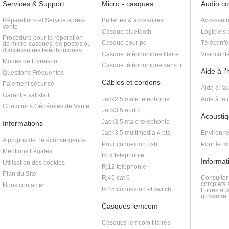
Services & Support
Micro - casques
Audio c
Réparations et Service après-
Batteries & accesoires
Accessoir
vente
Casque bluetooth
Logiciels 
Procédure pour la réparation
Casque pour pc
Téléconfé
de micro-casques, de postes ou
d'accessoires téléphoniques
Casque téléphonique filaire
Visioconf
Modes de Livraison
Casque téléphonique sans fil
Aide à l
Questions Fréquentes
Câbles et cordons
Paiement sécurisé
Aide à l'a
Garantie satisfait
Jack2.5 male telephonie
Aide à la
Conditions Générales de Vente
Jack3.5 audio
Acoustiq
Jack3.5 male telephonie
Informations
Jack3.5 multimedia 4 pts
Environne
A propos de Téléconvergence
Pour connexion usb
Pour le m
Mentions Légales
Rj 9 telephonie
Informat
Utilisation des cookies
Rj12 telephonie
Plan du Site
Rj45 cat 6
Consulter
complets s
Nous contacter
Rj45 connexion et switch
Foires au
glossaire..
Casques lemcom
Casques lemcom filaires