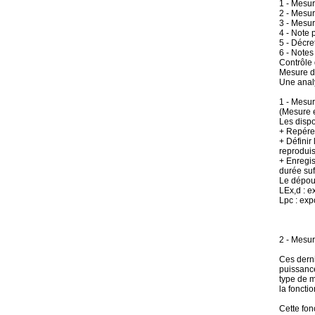
1 - Mesur
2 - Mesu
3 - Mesur
4 - Note 
5 - Décre
6 - Note
Contrôle
Mesure de
Une analy
1 - Mesur
(Mesure 
Les dispo
+ Repérer
+ Définir
reproduis
+ Enregis
durée suf
Le dépoui
LEx,d : 
Lpc : exp
2 - Mesu
Ces derni
puissance
type de m
la foncti
Cette fon