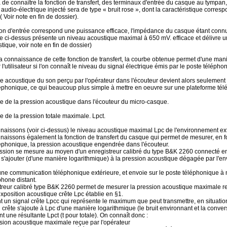
 de connaître la fonction de transfert, des terminaux d'entrée du casque au tympan
 audio-électrique injecté sera de type « bruit rose », dont la caractéristique corresp
 Voir note en fin de dossier).
ion d'entrée correspond une puissance efficace, l'impédance du casque étant conn
 ci-dessus présente un niveau acoustique maximal à 650 mV. efficace et délivre 
tique, voir note en fin de dossier)
a connaissance de cette fonction de transfert, la courbe obtenue permet d'une man
 l'utilisateur si l'on connaît le niveau du signal électrique émis par le poste téléph
 acoustique du son perçu par l'opérateur dans l'écouteur devient alors seulement
éphonique, ce qui beaucoup plus simple à mettre en oeuvre sur une plateforme tél
e de la pression acoustique dans l'écouteur du micro-casque.
e de la pression totale maximale. Lpct.
aissons (voir ci-dessus) le niveau acoustique maximal Lpc de l'environnement exté
aissons également la fonction de transfert du casque qui permet de mesurer, en fon
éphonique, la pression acoustique engendrée dans l'écouteur.
ssion se mesure au moyen d'un enregistreur calibré du type B&K 2260 connecté en
t s'ajouter (d'une manière logarithmique) à la pression acoustique dégagée par l'en
ne communication téléphonique extérieure, et envoie sur le poste téléphonique à m
phone distant.
treur calibré type B&K 2260 permet de mesurer la pression acoustique maximale reç
'exposition acoustique crête Lpc établie en §1.
t un signal crête Lpcc qui représente le maximum que peut transmettre, en situatio
 crête s'ajoute à Lpc d'une manière logarithmique (le bruit environnant et la conver
nt une résultante Lpct (t pour totale). On connaît donc :
sion acoustique maximale reçue par l'opérateur