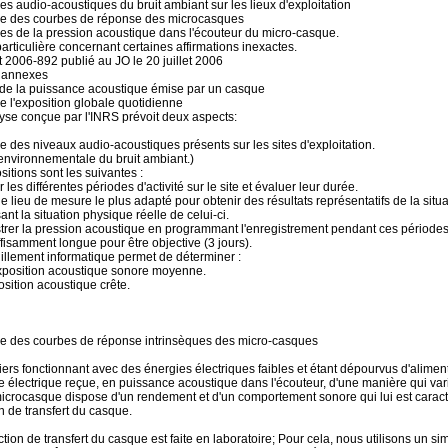
es audio-acoustiques du bruit ambiant sur les lieux d'exploitation
re des courbes de réponse des microcasques
es de la pression acoustique dans l'écouteur du micro-casque.
particulière concernant certaines affirmations inexactes.
t 2006-892 publié au JO le 20 juillet 2006
s annexes
 de la puissance acoustique émise par un casque
 l'exposition globale quotidienne
se conçue par l'INRS prévoit deux aspects:
e des niveaux audio-acoustiques présents sur les sites d'exploitation.
environnementale du bruit ambiant.)
sitions sont les suivantes :
 les différentes périodes d'activité sur le site et évaluer leur durée.
 le lieu de mesure le plus adapté pour obtenir des résultats représentatifs de la sit
ant la situation physique réelle de celui-ci.
trer la pression acoustique en programmant l'enregistrement pendant ces périodes d'
fisamment longue pour être objective (3 jours).
llement informatique permet de déterminer :
exposition acoustique sonore moyenne.
osition acoustique crête.
re des courbes de réponse intrinsèques des micro-casques
ers fonctionnant avec des énergies électriques faibles et étant dépourvus d'aliment
 électrique reçue, en puissance acoustique dans l'écouteur, d'une manière qui var
icrocasque dispose d'un rendement et d'un comportement sonore qui lui est caractér
on de transfert du casque.
ction de transfert du casque est faite en laboratoire; Pour cela, nous utilisons un s