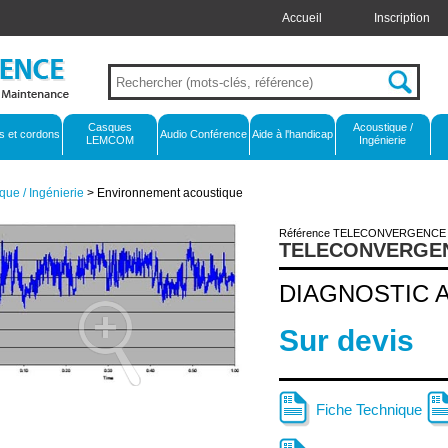
Accueil
Inscription
Casques
Acoustique /
s et cordons
Audio Conférence
Aide à l'handicap
LEMCOM
Ingénierie
que / Ingénierie
> Environnement acoustique
Référence TELECONVERGENCE
TELECONVERGE
DIAGNOSTIC 
Sur devis
Fiche Technique