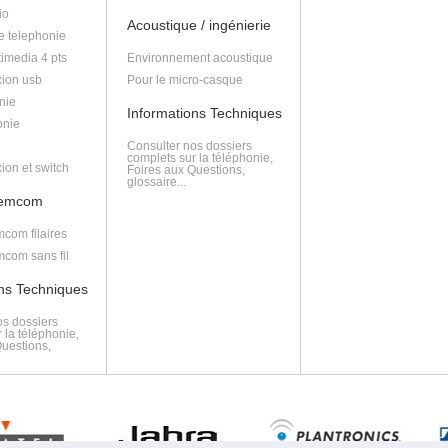
io
Acoustique / ingénierie
e telephonie
imedia 4 pts
Environnement acoustique
ion usb
Pour le micro-casque
nie
Informations Techniques
onie
Consulter nos dossiers
complets sur la téléphonie,
ion et switch
Foires aux Questions,
glossaire...
lemcom
com filaires
com sans fil
ons Techniques
os dossiers
 la téléphonie,
Questions,