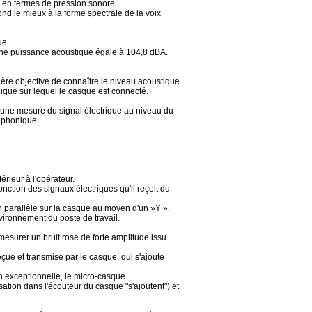
, en termes de pression sonore.
ond le mieux à la forme spectrale de la voix
ue.
une puissance acoustique égale à 104,8 dBA.
ière objective de connaître le niveau acoustique
onique sur lequel le casque est connecté.
 une mesure du signal électrique au niveau du
éphonique.
rieur à l'opérateur.
ction des signaux électriques qu'il reçoit du
 parallèle sur la casque au moyen d'un »Y ».
vironnement du poste de travail.
esurer un bruit rose de forte amplitude issu
ue et transmise par le casque, qui s'ajoute
n exceptionnelle, le micro-casque.
sation dans l'écouteur du casque "s'ajoutent") et