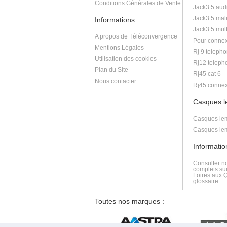
Conditions Générales de Vente
Jack3.5 aud
Jack3.5 mal
Informations
Jack3.5 mult
A propos de Téléconvergence
Pour connex
Mentions Légales
Rj 9 telepho
Utilisation des cookies
Rj12 teleph
Plan du Site
Rj45 cat 6
Nous contacter
Rj45 connex
Casques 
Casques lem
Casques lem
Informati
Consulter n
complets sur
Foires aux 
glossaire...
Toutes nos marques :