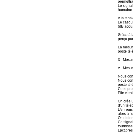
permettra
Le signal
humaine (
A la tens
Le casque
(dB acous
Grâce à l
perçu par
La mesure
poste tél
3 - Mesur
A - Mesur
Nous conn
Nous conn
poste tél
Cette pre
Elle vien
On crée u
d'un télé
L'enregis
alors à l
On obtien
Ce signal
fournisse
Lpct,pres