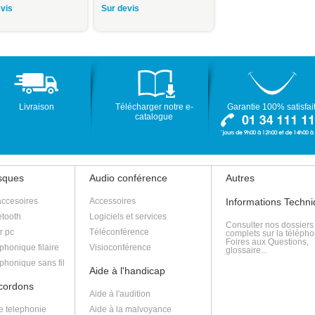
vis
Sur devis
Livraison
Télécharger notre e-
Garantie 100% satisfai
catalogue
asques
Audio conférence
Autres
accesoires
Accessoires
Informations Techn
tooth
Logiciels et services
Consulter nos dossiers
r pc
Téléconférence
complets sur la télépho
Foires aux Questions,
phonique filaire
Visioconférence
glossaire...
phonique sans fil
Aide à l'handicap
 cordons
Aide à l'audition
e telephonie
Aide à la malvoyance