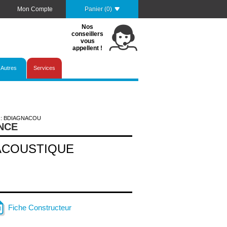
Mon Compte
Panier (0)
Nos
conseillers
vous
appellent !
Autres
Services
 : BDIAGNACOU
NCE
ACOUSTIQUE
Fiche Constructeur