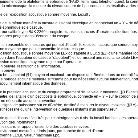
quipement de la plateforme téléphonique (PABX, terminaux téléphoniques), la conn
é du microcasque, la mesure du niveau sonore de Lpct connait des résultats variés d
e de l'exposition acoustique sonore moyenne. Lex,dt .
 de la même manière la mesure du signal électrique en connectant un « Y » de dér
téléphonique et le casque.
treur calibré type B&K 2260 enregistre, dans les tranches d'horaires sélectionnées e
sonores perçus dans l'écouteur du casque.
t un ensemble de mesures qui permet d'établir l'exposition acoustique sonore moy
nne moyenne que peut transmettre le micro-casque.
osition acoustique sonore moyenne LEx,dc s'ajoute à LEx,d (§1) d'une manière loga
ion dans l'écouteur du casque "s'ajoutent") et fournissent une résultante totale LEx
ession acoustique moyenne reçue par l'opérateur
n oeuvre, restitution de l'information.
en oeuvre
 bruit ambiant (§1) moyen et maximal : on dispose un dBmètre dans un endroit favor
e horloge et d'une mémoire suffisante pour ne nécessiter aucune intervention, hormis
dépouillement informatique des données.
 la pression acoustique du casque proprement dit : la valeur moyenne (§3 B) est f
ètre, de la taille d'un petit poste téléphonique, connecté en « Y » sur le cordon de
ne nécessite aucune intervention.
u signal de puissance sur ce dBmètre, destiné à mesurer le niveau maximal (§3 A) 
 et nécessite qu'une intervention de quelques instants d'un superviseur.
te que le dispositif est très peu contraignant vis à vis du travail habituel des opérat
tution des informations
nies dans le rapport l'ensemble des courbes relevées :
 environnant mesuré sur trois jours, par tranche de quart d'heure.
oyenne LEx,d, Valeur maximale Lpc.