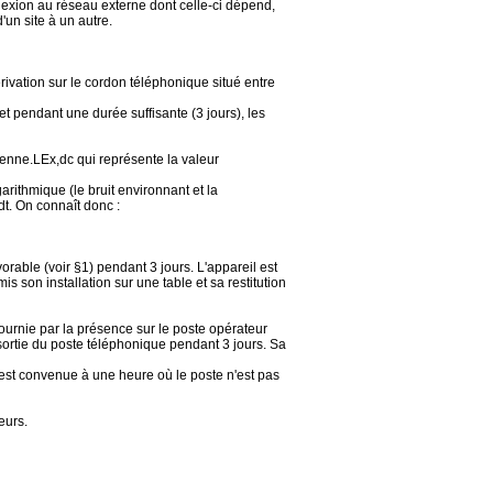
exion au réseau externe dont celle-ci dépend,
'un site à un autre.
ivation sur le cordon téléphonique situé entre
t pendant une durée suffisante (3 jours), les
enne.LEx,dc qui représente la valeur
rithmique (le bruit environnant et la
dt. On connaît donc :
able (voir §1) pendant 3 jours. L'appareil est
 son installation sur une table et sa restitution
ournie par la présence sur le poste opérateur
 sortie du poste téléphonique pendant 3 jours. Sa
est convenue à une heure où le poste n'est pas
eurs.