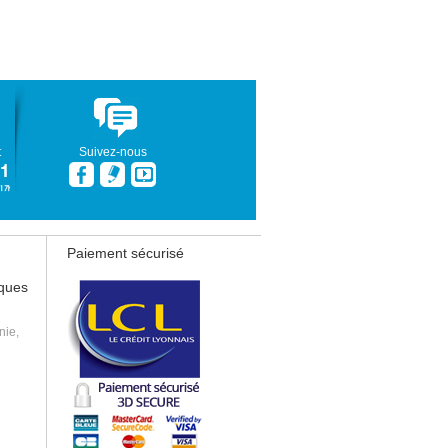
t
Suivez-nous
Paiement sécurisé
iques
nie,