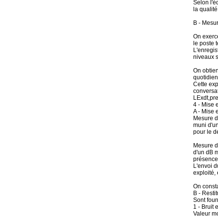
Selon l'é
la qualit
B - Mesur
On exerce
le poste 
L'enregis
niveaux 
On obtien
quotidie
Cette exp
conversat
LExdt,pr
4 - Mise e
A - Mise 
Mesure du
muni d'un
pour le 
Mesure de
d'un dB m
présence 
L'envoi d
exploité,
On consta
B - Resti
Sont four
1 - Bruit
Valeur m