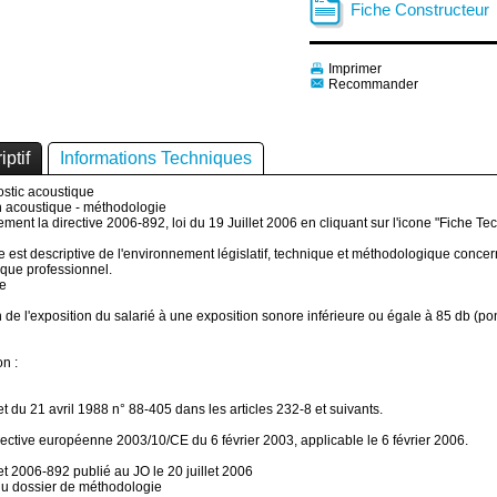
Fiche Constructeur
Imprimer
Recommander
iptif
Informations Techniques
stic acoustique
n acoustique - méthodologie
ement la directive 2006-892, loi du 19 Juillet 2006 en cliquant sur l'icone "Fiche Te
e est descriptive de l'environnement législatif, technique et méthodologique concer
que professionnel.
ne
n de l'exposition du salarié à une exposition sonore inférieure ou égale à 85 db (p
on :
et du 21 avril 1988 n° 88-405 dans les articles 232-8 et suivants.
irective européenne 2003/10/CE du 6 février 2003, applicable le 6 février 2006.
et 2006-892 publié au JO le 20 juillet 2006
du dossier de méthodologie