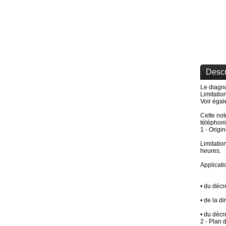
Descr
Le diagno
Limitatio
Voir égal
Cette not
téléphoni
1 - Origi
Limitatio
heures.
Applicati
• du décr
• de la d
• du décr
2 - Plan 