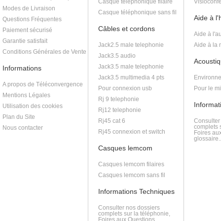
Casque téléphonique filaire
Visioconf
Modes de Livraison
Casque téléphonique sans fil
Aide à l
Questions Fréquentes
Câbles et cordons
Paiement sécurisé
Aide à l'a
Garantie satisfait
Jack2.5 male telephonie
Aide à la
Conditions Générales de Vente
Jack3.5 audio
Acoustiq
Jack3.5 male telephonie
Informations
Jack3.5 multimedia 4 pts
Environne
A propos de Téléconvergence
Pour connexion usb
Pour le m
Mentions Légales
Rj 9 telephonie
Informat
Utilisation des cookies
Rj12 telephonie
Plan du Site
Rj45 cat 6
Consulter
complets s
Nous contacter
Rj45 connexion et switch
Foires au
glossaire..
Casques lemcom
Casques lemcom filaires
Casques lemcom sans fil
Informations Techniques
Consulter nos dossiers
complets sur la téléphonie,
Foires aux Questions,