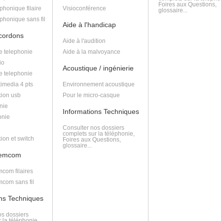
Foires aux Questions,
phonique filaire
Visioconférence
glossaire...
phonique sans fil
Aide à l'handicap
 cordons
Aide à l'audition
e telephonie
Aide à la malvoyance
io
Acoustique / ingénierie
e telephonie
imedia 4 pts
Environnement acoustique
ion usb
Pour le micro-casque
nie
Informations Techniques
onie
Consulter nos dossiers
complets sur la téléphonie,
ion et switch
Foires aux Questions,
glossaire...
lemcom
com filaires
com sans fil
ons Techniques
os dossiers
 la téléphonie,