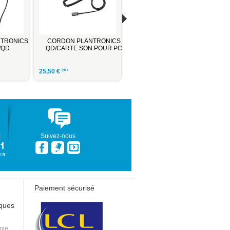
K 3.5
CORDON SENNHEISER
CORDON SENNHEISER
ION DE
QD / CARTE SON
QD/JACK 3.5 AVEC PRISE
OUTE
DE LIGNE
30,50
€
26,50
€
(HT)
(HT)
t
Suivez-nous
Paiement sécurisé
iques
nie,