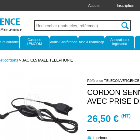
Accueil
Inscription
Casques
Acoustique /
s et cordons
Audio Conférence
Aide à l'handicap
LEMCOM
Ingénierie
et cordons
> JACK3.5 MALE TELEPHONIE
Référence TELECONVERGENCE :
CORDON SENN
AVEC PRISE D
(HT)
26,50
€
Imprimer