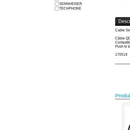
SENNHEISER
TECHPHONE
Descr
Cable Se
Câble QD
Compatibl
Push to t
170519
Produi