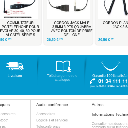
RDON PLANTRONICS
CORDON QD/DOUBLE
CORDON QD/JAC
/CARTE SON POUR PC
JACK 3.5MM POUR
MM AVEC VARIAT
CARTE SON
VOLUME D'EC
D'ORDINATEUR
ETMUTE
0
€
27,50
€
24,50
€
(HT)
(HT)
(HT)
Livraison
Télécharger notre e-
Garantie 100% satisfai
catalogue
asques
Audio conférence
Autres
accesoires
Accessoires
Informations Techn
tooth
Logiciels et services
Consulter nos dossiers
r pc
Téléconférence
complets sur la télépho