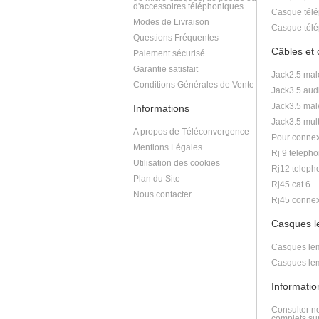
d'accessoires téléphoniques
Casque télé
Modes de Livraison
Casque télé
Questions Fréquentes
Câbles et
Paiement sécurisé
Garantie satisfait
Jack2.5 mal
Conditions Générales de Vente
Jack3.5 aud
Jack3.5 mal
Informations
Jack3.5 mult
A propos de Téléconvergence
Pour connex
Mentions Légales
Rj 9 telepho
Utilisation des cookies
Rj12 teleph
Plan du Site
Rj45 cat 6
Nous contacter
Rj45 connex
Casques 
Casques lem
Casques lem
Informati
Consulter n
complets sur