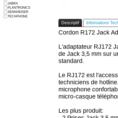
JABRA
PLANTRONICS
SENNHEISER
TECHPHONE
Descriptif
Informations Tec
Cordon R172 Jack Ada
L'adaptateur RJ172 Ja
de Jack 3,5 mm sur un
standard.
Le RJ172 est l'access
techniciens de hotline
microphone confortabl
micro-casque téléphon
Les plus produit:
- 2 Prises Jack 3.5 m