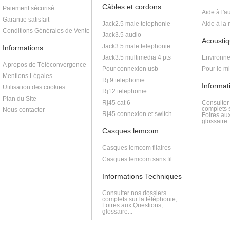
Câbles et cordons
Paiement sécurisé
Aide à l'a
Garantie satisfait
Jack2.5 male telephonie
Aide à la
Conditions Générales de Vente
Jack3.5 audio
Acoustiq
Jack3.5 male telephonie
Informations
Jack3.5 multimedia 4 pts
Environne
A propos de Téléconvergence
Pour connexion usb
Pour le m
Mentions Légales
Rj 9 telephonie
Informat
Utilisation des cookies
Rj12 telephonie
Plan du Site
Rj45 cat 6
Consulter
complets s
Nous contacter
Rj45 connexion et switch
Foires au
glossaire..
Casques lemcom
Casques lemcom filaires
Casques lemcom sans fil
Informations Techniques
Consulter nos dossiers
complets sur la téléphonie,
Foires aux Questions,
glossaire...