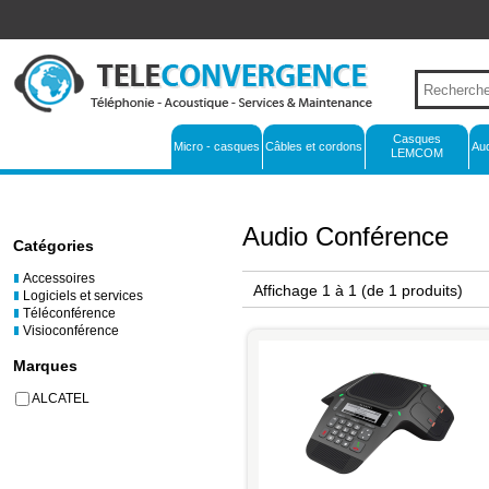
Casques
Micro - casques
Câbles et cordons
Au
LEMCOM
Audio Conférence
Catégories
Accessoires
Affichage 1 à 1
(de 1 produits)
Logiciels et services
Téléconférence
Visioconférence
Marques
ALCATEL