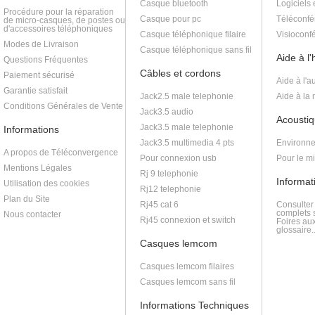
Casque bluetooth
Logiciels 
Procédure pour la réparation
Casque pour pc
Téléconfé
de micro-casques, de postes ou
d'accessoires téléphoniques
Casque téléphonique filaire
Visioconf
Modes de Livraison
Casque téléphonique sans fil
Aide à l
Questions Fréquentes
Câbles et cordons
Paiement sécurisé
Aide à l'a
Garantie satisfait
Jack2.5 male telephonie
Aide à la
Conditions Générales de Vente
Jack3.5 audio
Acoustiq
Jack3.5 male telephonie
Informations
Jack3.5 multimedia 4 pts
Environne
A propos de Téléconvergence
Pour connexion usb
Pour le m
Mentions Légales
Rj 9 telephonie
Informat
Utilisation des cookies
Rj12 telephonie
Plan du Site
Rj45 cat 6
Consulter
complets s
Nous contacter
Rj45 connexion et switch
Foires au
glossaire..
Casques lemcom
Casques lemcom filaires
Casques lemcom sans fil
Informations Techniques