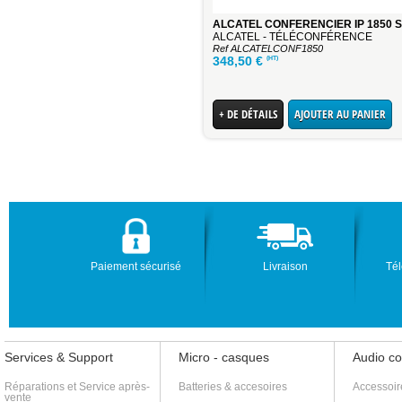
ALCATEL CONFERENCIER IP 1850 S
ALCATEL - TÉLÉCONFÉRENCE
Ref ALCATELCONF1850
(HT)
348,50
€
+ DE DÉTAILS
AJOUTER AU PANIER
Paiement sécurisé
Livraison
Tél
Services & Support
Micro - casques
Audio c
Réparations et Service après-
Batteries & accesoires
Accessoir
vente