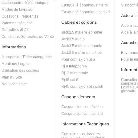
d'accessoires téléphoniques
Casque téléphonique filaire
Visioconf
Modes de Livraison
Casque téléphonique sans fil
Aide à l
Questions Fréquentes
Câbles et cordons
Paiement sécurisé
Aide à l'a
Garantie satisfait
Jack2.5 male telephonie
Aide à la
Conditions Générales de Vente
Jack3.5 audio
Acoustiq
Jack3.5 male telephonie
Informations
Jack3.5 multimedia 4 pts
Environne
A propos de Téléconvergence
Pour connexion usb
Pour le m
Mentions Légales
Rj 9 telephonie
Informat
Utilisation des cookies
Rj12 telephonie
Plan du Site
Rj45 cat 6
Consulter
complets s
Nous contacter
Rj45 connexion et switch
Foires au
glossaire..
Casques lemcom
Casques lemcom filaires
Casques lemcom sans fil
Informations Techniques
Consulter nos dossiers
complets sur la téléphonie,