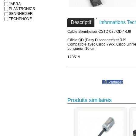
JABRA
PLANTRONICS
SENNHEISER
TECHPHONE
Descriptif
Informations Tec
Câble Sennheiser CSTD 08 / QD / RJ9
Câble QD (Easy Disconnect) et RJ9
Compatible avec Cisco 79xx, Cisco Unifi
Longueur: 10 cm
170519
Partager
Produits similaires