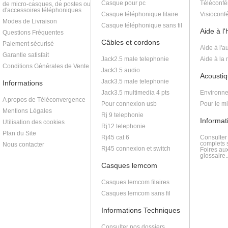
Casque pour pc
Téléconfé
de micro-casques, de postes ou
d'accessoires téléphoniques
Casque téléphonique filaire
Visioconf
Modes de Livraison
Casque téléphonique sans fil
Aide à l
Questions Fréquentes
Câbles et cordons
Paiement sécurisé
Aide à l'a
Garantie satisfait
Jack2.5 male telephonie
Aide à la
Conditions Générales de Vente
Jack3.5 audio
Acoustiq
Jack3.5 male telephonie
Informations
Jack3.5 multimedia 4 pts
Environne
A propos de Téléconvergence
Pour connexion usb
Pour le m
Mentions Légales
Rj 9 telephonie
Informat
Utilisation des cookies
Rj12 telephonie
Plan du Site
Rj45 cat 6
Consulter
complets s
Nous contacter
Rj45 connexion et switch
Foires au
glossaire..
Casques lemcom
Casques lemcom filaires
Casques lemcom sans fil
Informations Techniques
Consulter nos dossiers