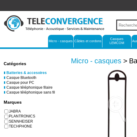
Casques
Micro - casques
Câbles et cordons
Au
LEMCOM
Micro - casques
> Ba
Catégories
Batteries & accesoires
Casque Bluetooth
Casque pour PC
Casque téléphonique filaire
Casque téléphonique sans fil
Marques
JABRA
PLANTRONICS
SENNHEISER
TECHPHONE