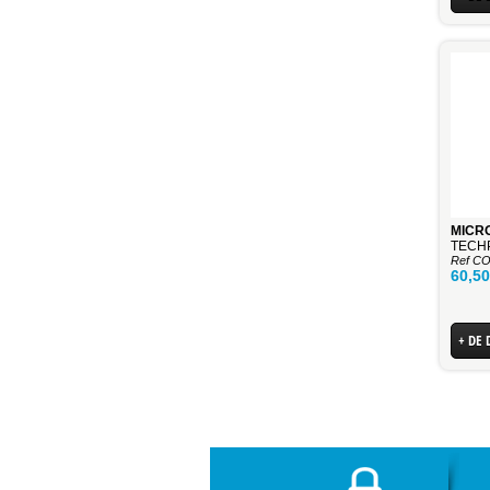
TECH
Ref C
60,5
+ DE 