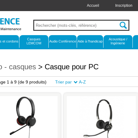
Accueil
Inscription
Casques
Acoustique /
s et cordons
Audio Conférence
Aide à l'handicap
LEMCOM
Ingénierie
o - casques
> Casque pour PC
age 1 à 9
(de 9 produits)
Trier par
A-Z