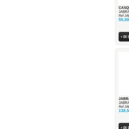
JABRA
Ref J
55,5
+ DE 
JABRA
JABRA
Ref J
138,
+ DE 