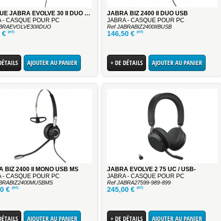
CASQUE JABRA EVOLVE 30 II DUO MS
JABRA BIZ 2400 II DUO USB
 - CASQUE POUR PC
JABRA - CASQUE POUR PC
ABRAEVOLVE30IIDUO
Ref JABRABIZ2400IIBUSB
(HT)
(HT)
0
€
146,50
€
DÉTAILS
AJOUTER AU PANIER
+ DE DÉTAILS
AJOUTER AU PANIER
 BIZ 2400 II MONO USB MS
JABRA EVOLVE 2 75 UC / USB-
 - CASQUE POUR PC
JABRA - CASQUE POUR PC
ABRABIZ2400MUSBMS
Ref JABRA27599-989-899
(HT)
(HT)
50
€
245,00
€
DÉTAILS
AJOUTER AU PANIER
+ DE DÉTAILS
AJOUTER AU PANIER