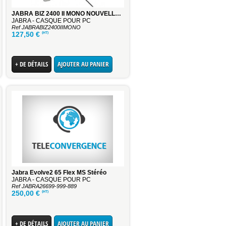
JABRA BIZ 2400 II MONO NOUVELLE GENERATION
JABRA - CASQUE POUR PC
Ref JABRABIZ2400IIMONO
(HT)
127,50
€
+ DE DÉTAILS
AJOUTER AU PANIER
Jabra Evolve2 65 Flex MS Stéréo
JABRA - CASQUE POUR PC
Ref JABRA26699-999-889
(HT)
250,00
€
+ DE DÉTAILS
AJOUTER AU PANIER