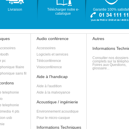
Livraison
Télécharger notre e-
Garantie 100% satisfai
catalogue
asques
Audio conférence
Autres
accesoires
Accessoires
Informations Techn
tooth
Logiciels et services
Consulter nos dossiers
r pc
Téléconférence
complets sur la télépho
Foires aux Questions,
phonique filaire
Visioconférence
glossaire...
phonique sans fil
Aide à l'handicap
 cordons
Aide à l'audition
e telephonie
Aide à la malvoyance
io
Acoustique / ingénierie
e telephonie
imedia 4 pts
Environnement acoustique
ion usb
Pour le micro-casque
nie
Informations Techniques