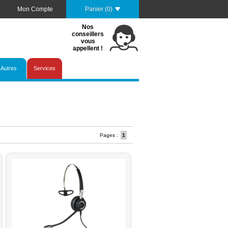
Mon Compte
Panier (0)
Nos
conseillers
vous
appellent !
Autres
Services
Pages :
1