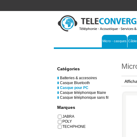
Micro - casques
Câble
Micr
Catégories
Batteries & accesoires
Affich
Casque Bluetooth
Casque pour PC
Casque téléphonique filaire
Casque téléphonique sans fil
Marques
JABRA
POLY
TECHPHONE