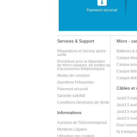
Paiement sécurisé
Services & Support
Micro - c
Réparations et Service après-
Batteries & 
vente
Casque blue
Procédure pour la réparation
Casque pou
de micro-casques, de postes ou
d'accessoires téléphoniques
Casque télé
Modes de Livraison
Casque télé
Questions Fréquentes
Câbles et
Paiement sécurisé
Garantie satisfait
Jack2.5 mal
Conditions Générales de Vente
Jack3.5 aud
Jack3.5 mal
Informations
Jack3.5 mult
A propos de Téléconvergence
Pour connex
Mentions Légales
Rj 9 telepho
Utilisation des cookies