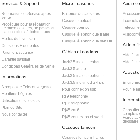
Services & Support
Micro - casques
Audio c
Réparations et Service après-
Batteries & accesoires
Accessoir
vente
Casque bluetooth
Logiciels 
Procédure pour la réparation
Casque pour pc
Téléconfé
de micro-casques, de postes ou
d'accessoires téléphoniques
Casque téléphonique filaire
Visioconf
Modes de Livraison
Casque téléphonique sans fil
Aide à l
Questions Fréquentes
Câbles et cordons
Paiement sécurisé
Aide à l'a
Garantie satisfait
Jack2.5 male telephonie
Aide à la
Conditions Générales de Vente
Jack3.5 audio
Acoustiq
Jack3.5 male telephonie
Informations
Jack3.5 multimedia 4 pts
Environne
A propos de Téléconvergence
Pour connexion usb
Pour le m
Mentions Légales
Rj 9 telephonie
Informat
Utilisation des cookies
Rj12 telephonie
Plan du Site
Rj45 cat 6
Consulter
complets s
Nous contacter
Rj45 connexion et switch
Foires au
glossaire..
Casques lemcom
Casques lemcom filaires