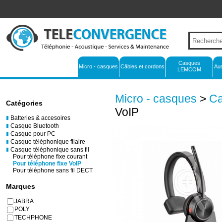
Casques
Micro - casques
Câbles et cordons
Au
LEMCOM
Micro - casques
>
Ca
Catégories
VoIP
Batteries & accesoires
Casque Bluetooth
Casque pour PC
Casque téléphonique filaire
Casque téléphonique sans fil
Pour téléphone fixe courant
Pour téléphone fixe VoIP
Pour téléphone sans fil DECT
Marques
JABRA
POLY
TECHPHONE