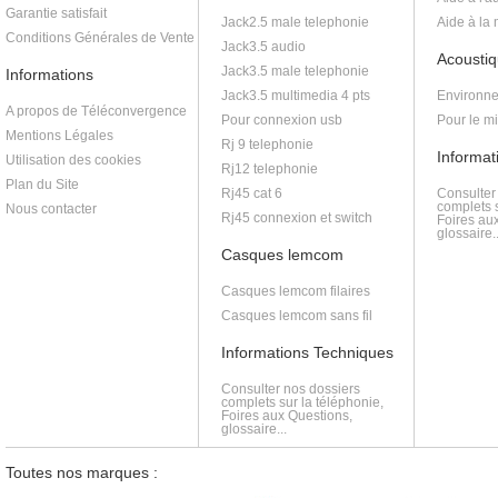
Garantie satisfait
Jack2.5 male telephonie
Aide à la
Conditions Générales de Vente
Jack3.5 audio
Acoustiq
Jack3.5 male telephonie
Informations
Jack3.5 multimedia 4 pts
Environne
A propos de Téléconvergence
Pour connexion usb
Pour le m
Mentions Légales
Rj 9 telephonie
Informat
Utilisation des cookies
Rj12 telephonie
Plan du Site
Rj45 cat 6
Consulter
complets s
Nous contacter
Rj45 connexion et switch
Foires au
glossaire..
Casques lemcom
Casques lemcom filaires
Casques lemcom sans fil
Informations Techniques
Consulter nos dossiers
complets sur la téléphonie,
Foires aux Questions,
glossaire...
Toutes nos marques :