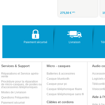
204,50
€
275,50
€
1
(HT)
(HT)
Paiement sécurisé
Livraison
Tél
Services & Support
Micro - casques
Audio c
Réparations et Service après-
Batteries & accesoires
Accessoir
vente
Casque bluetooth
Logiciels 
Procédure pour la réparation
Casque pour pc
Téléconfé
de micro-casques, de postes ou
d'accessoires téléphoniques
Casque téléphonique filaire
Visioconf
Modes de Livraison
Casque téléphonique sans fil
Aide à l
Questions Fréquentes
Câbles et cordons
Paiement sécurisé
Aide à l'a