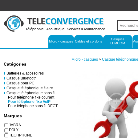
Casques
Micro - casques
Câbles et cordons
Au
LEMCOM
Micro - casques
>
Casque téléphonique 
Catégories
Batteries & accesoires
Casque Bluetooth
Casque pour PC
Casque téléphonique filaire
Casque téléphonique sans fil
Pour téléphone fixe courant
Pour téléphone fixe VoIP
Pour téléphone sans fil DECT
Marques
JABRA
POLY
TECHPHONE