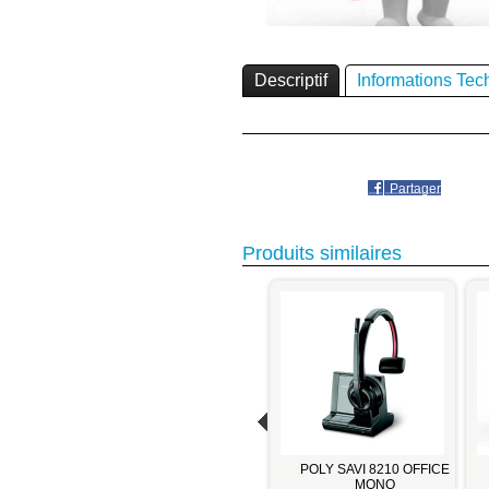
Descriptif
Informations Tec
Partager
Produits similaires
SANS FIL
POLY SAVI 7210 OFFICE
POLY SAVI 8210 OFFICE
A PRO930
MONO
MONO